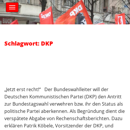
S
M
k
a
i
i
n
p
m
t
e
o
n
c
Schlagwort: DKP
u
o
n
t
e
n
t
„Jetzt erst recht!“ Der Bundeswahlleiter will der
Deutschen Kommunistischen Partei (DKP) den Antritt
zur Bundestagswahl verwehren bzw. ihr den Status als
politische Partei aberkennen. Als Begründung dient die
verspätete Abgabe von Rechenschaftsberichten. Dazu
erklären Patrik Köbele, Vorsitzender der DKP, und